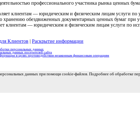
еятельностью профессионального участника рынка ценных бума
вляет клиентам — юридическим и физическим лицам услуги по у
о хранению обездвиженных документарных ценных бумаг при усл
ляет клиентам — юридическим и физическим лицам услуги по ис
для Клиентов
|
Раскрытие информации
аботки персональных данных
альных данных посетителей сайта
нформации в целях противодействия незаконным финансовым операциям
 персональных данных при помощи cookie-файлов. Подробнее об обработке п